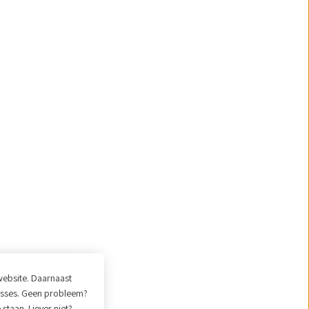
website. Daarnaast
resses. Geen probleem?
 staan. Liever niet?