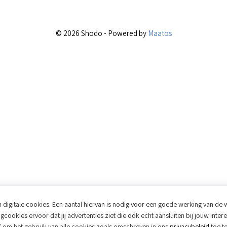
© 2026 Shodo - Powered by
Maatos
 digitale cookies. Een aantal hiervan is nodig voor een goede werking van de 
cookies ervoor dat jij advertenties ziet die ook echt aansluiten bij jouw inte
 om het gebruik van alle cookies zoals omschreven in ons
privacybeleid
toe te